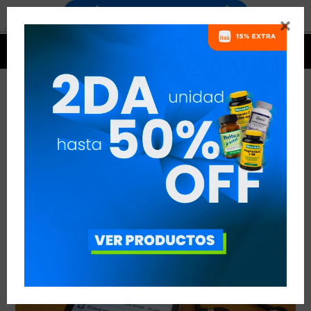


PERSECUCIÓN CON ZOMBIES
VER TODAS LAS ENTRADAS



Publicado en:
Entrenamiento
11
dic
2018