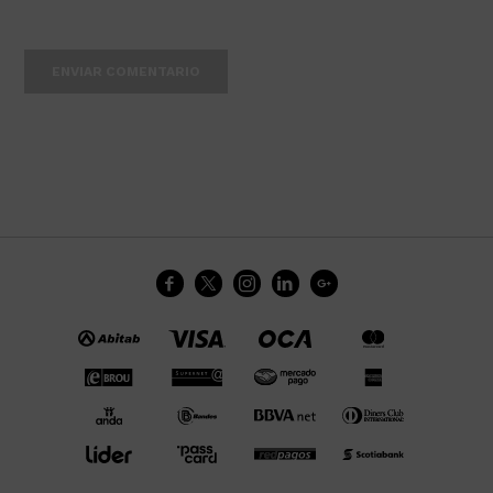
ENVIAR COMENTARIO




