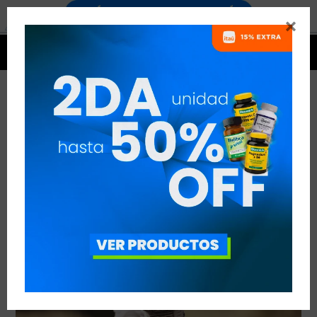


POWER WALKING
VER TODAS LAS ENTRADAS



Publicado en:
Entrenamiento
19
ene
2019