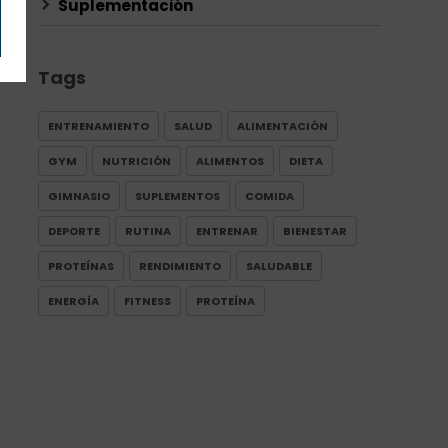
Suplementación
Tags
ENTRENAMIENTO
SALUD
ALIMENTACIÓN
GYM
NUTRICIÓN
ALIMENTOS
DIETA
GIMNASIO
SUPLEMENTOS
COMIDA
DEPORTE
RUTINA
ENTRENAR
BIENESTAR
PROTEÍNAS
RENDIMIENTO
SALUDABLE
ENERGÍA
FITNESS
PROTEÍNA