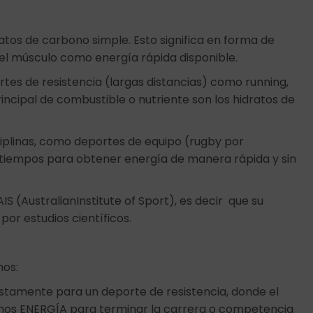
tos de carbono simple. Esto significa en forma de
n el músculo como energía rápida disponible.
es de resistencia (largas distancias) como running,
rincipal de combustible o nutriente son los hidratos de
sciplinas, como deportes de equipo (rugby por
retiempos para obtener energía de manera rápida y sin
 (AustralianInstitute of Sport), es decir que su
or estudios científicos.
os:
ustamente para un deporte de resistencia, donde el
mos ENERGÍA para terminar la carrera o competencia