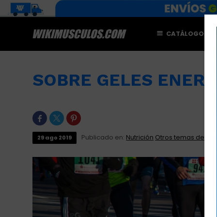
CATÁLOGO
M
SOBRE GELES ENERG



Publicado en:
Nutrición
Otros temas de int
29
ago
2019