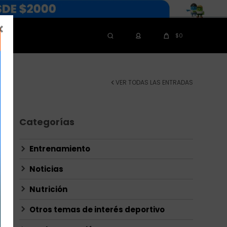

$
0
VER TODAS LAS ENTRADAS
Categorías
Entrenamiento
Noticias
Nutrición
Otros temas de interés deportivo