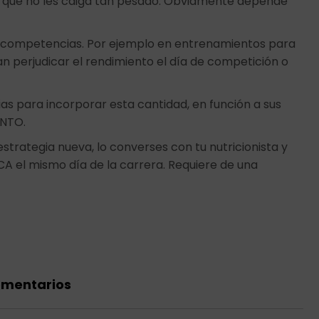
a que no les caiga tan pesado. Obviamente depende
competencias. Por ejemplo en entrenamientos para
n perjudicar el rendimiento el día de competición o
ias para incorporar esta cantidad, en función a sus
ENTO.
rategia nueva, lo converses con tu nutricionista y
CA el mismo día de la carrera. Requiere de una
omentarios