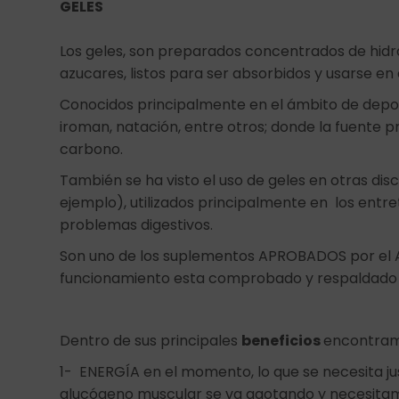
GELES
Los geles, son preparados concentrados de hidra
azucares, listos para ser absorbidos y usarse e
Conocidos principalmente en el ámbito de deport
iroman, natación, entre otros; donde la fuente p
carbono.
También se ha visto el uso de geles en otras di
ejemplo), utilizados principalmente en los ent
problemas digestivos.
Son uno de los suplementos APROBADOS por el AIS
funcionamiento esta comprobado y respaldado p
Dentro de sus principales
beneficios
encontram
1- ENERGÍA en el momento, lo que se necesita j
glucógeno muscular se va agotando y necesita