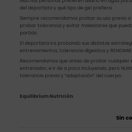
Muchas personas prefieren diluirlo en agua par
del deportista y qué tipo de gel prefiera.
Siempre recomendamos probar su uso previo a 
probar tolerancia y evitar malestares que pueda
partido.
El deportista ira probando sus distintas estrateg
entrenamientos, tolerancia digestiva y RENDIMI
Recomendamos que antes de probar cualquier est
entrenador, e ir de a poco incluyendo, pero NUN
tolerancia previa y “adaptación” del cuerpo.
Equilibrium Nutrición
Sin c