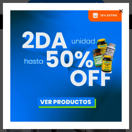


SUPLEMENTOS PARA CROSSFITTERS
VER TODAS LAS ENTRADAS



Publicado en:
Suplementación
25
may
2019