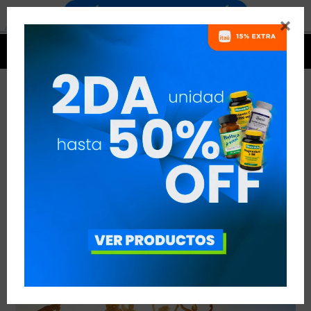


TENTACIONES DE LAS VACACIONES
VER TODAS LAS ENTRADAS



Publicado en:
Entrenamiento
Nutrición
26
ene
2019