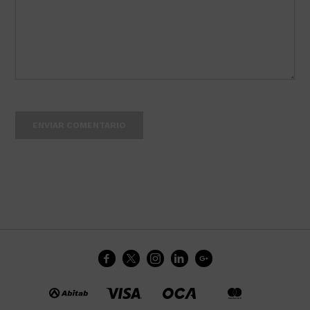
ENVIAR COMENTARIO




