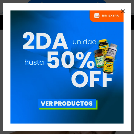


TRUCOS PARA DORMIR MEJOR
VER TODAS LAS ENTRADAS



Publicado en:
Entrenamiento
Nutrición
27
oct
2018