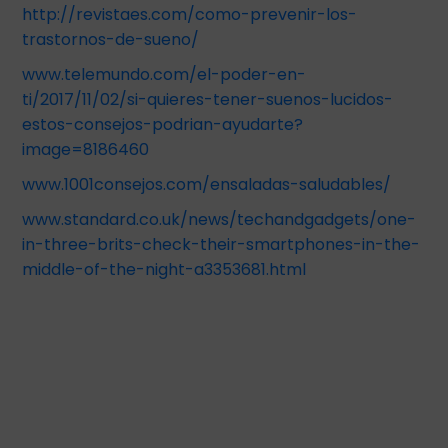
http://revistaes.com/como-prevenir-los-
trastornos-de-sueno/
www.telemundo.com/el-poder-en-
ti/2017/11/02/si-quieres-tener-suenos-lucidos-
estos-consejos-podrian-ayudarte?
image=8186460
www.1001consejos.com/ensaladas-saludables/
www.standard.co.uk/news/techandgadgets/one-
in-three-brits-check-their-smartphones-in-the-
middle-of-the-night-a3353681.html