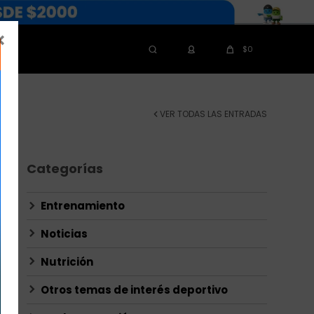

$
0
VER TODAS LAS ENTRADAS
Categorías
Entrenamiento
Noticias
Nutrición
Otros temas de interés deportivo