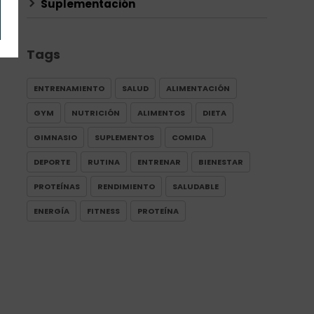
Suplementación
Tags
ENTRENAMIENTO
SALUD
ALIMENTACIÓN
GYM
NUTRICIÓN
ALIMENTOS
DIETA
GIMNASIO
SUPLEMENTOS
COMIDA
DEPORTE
RUTINA
ENTRENAR
BIENESTAR
PROTEÍNAS
RENDIMIENTO
SALUDABLE
ENERGÍA
FITNESS
PROTEÍNA