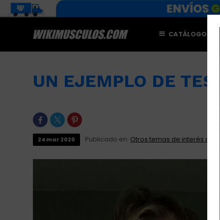
CATÁLOGO
M
UN EJEMPLO DE TES



Publicado en:
Otros temas de interés dep
24
mar
2020