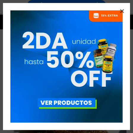


BARRITAS CON WHEY PROTEIN Y CREMA DE
MANÍ
VER TODAS LAS ENTRADAS



Publicado en:
Suplementación
16
ene
2020