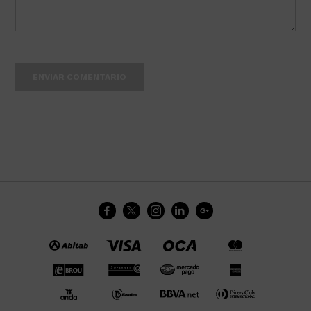
ENVIAR COMENTARIO




