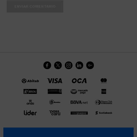
ENVIAR COMENTARIO




