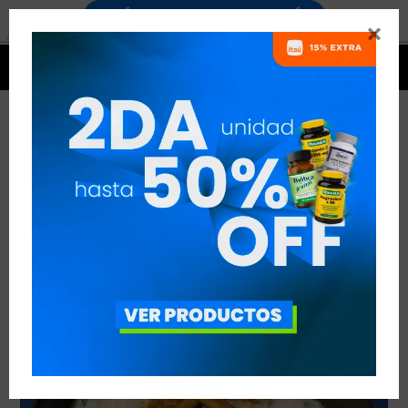


BATIDO DE ARROZ CON LECHE Y
SUPLEMENTO DE PROTEÍNA DE SUERO
VER TODAS LAS ENTRADAS



Publicado en:
Suplementación
31
ago
2019