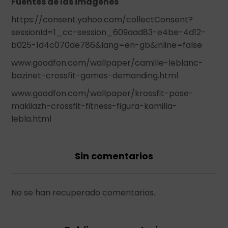
Fuentes de las imágenes
https://consent.yahoo.com/collectConsent?
sessionId=1_cc-session_609aad83-e4be-4d12-
b025-1d4c070de786&lang=en-gb&inline=false
www.goodfon.com/wallpaper/camille-leblanc-
bazinet-crossfit-games-demanding.html
www.goodfon.com/wallpaper/krossfit-pose-
makiiazh-crossfit-fitness-figura-kamilla-
lebla.html
Sin comentarios
No se han recuperado comentarios.