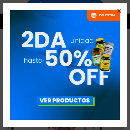


CAMILLE LEBLANC-BAZINET, CROSSFITTER
VER TODAS LAS ENTRADAS



Publicado en:
Noticias
25
feb
2020