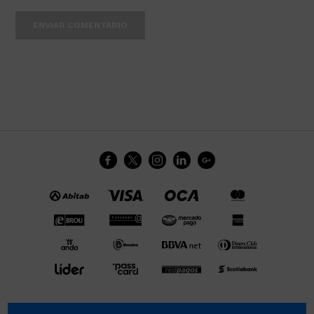
ENVIAR COMENTARIO




