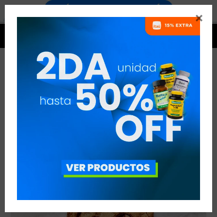


COOKIES CON WHEY PROTEIN
VER TODAS LAS ENTRADAS



Publicado en:
Suplementación
10
ago
2019