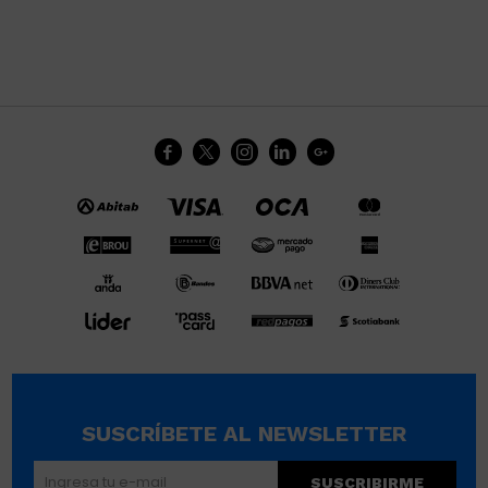





SUSCRÍBETE AL NEWSLETTER
SUSCRIBIRME