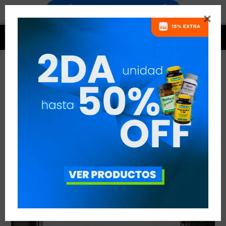


EJERCICIO Y BIENESTAR MENTAL
VER TODAS LAS ENTRADAS



Publicado en:
Noticias
Nutrición
Otros temas de
15
oct
2021
interés deportivo