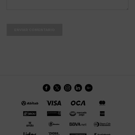
ENVIAR COMENTARIO




