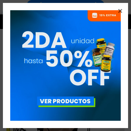


EL PRIMER EJERCICIO
VER TODAS LAS ENTRADAS



Publicado en:
Entrenamiento
29
nov
2018