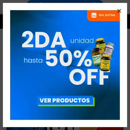


EL TOUR DE FRANCIA
VER TODAS LAS ENTRADAS



Publicado en:
Noticias
20
jun
2019