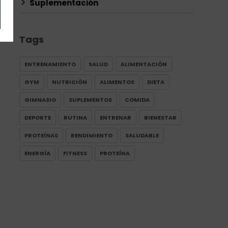
Suplementación
Tags
ENTRENAMIENTO
SALUD
ALIMENTACIÓN
GYM
NUTRICIÓN
ALIMENTOS
DIETA
GIMNASIO
SUPLEMENTOS
COMIDA
DEPORTE
RUTINA
ENTRENAR
BIENESTAR
PROTEÍNAS
RENDIMIENTO
SALUDABLE
ENERGÍA
FITNESS
PROTEÍNA