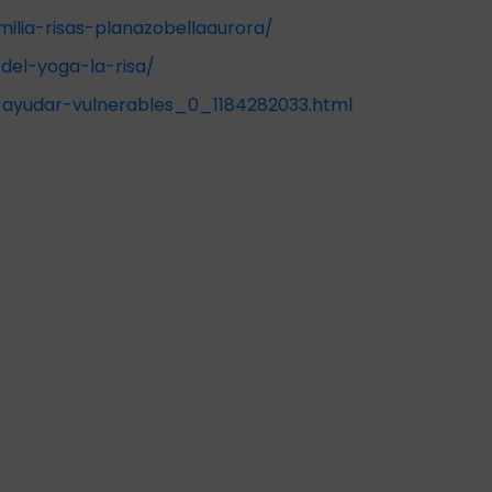
lia-risas-planazobellaaurora/
del-yoga-la-risa/
-ayudar-vulnerables_0_1184282033.html