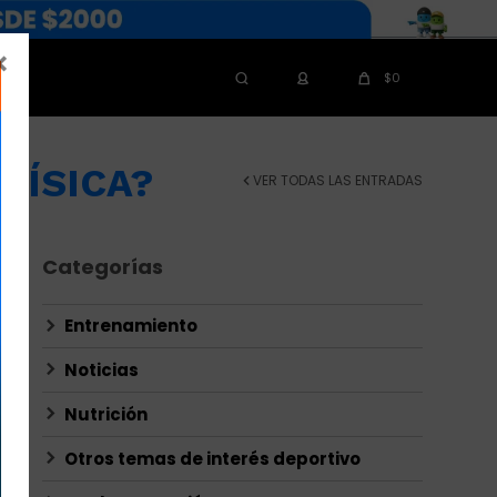

$
0
 FÍSICA?
VER TODAS LAS ENTRADAS
Categorías
Entrenamiento
Noticias
Nutrición
Otros temas de interés deportivo