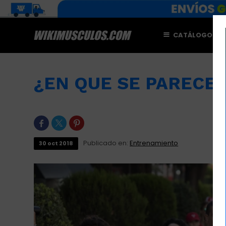
CATÁLOGO
M
¿EN QUE SE PARECEN 



Publicado en:
Entrenamiento
30
oct
2018