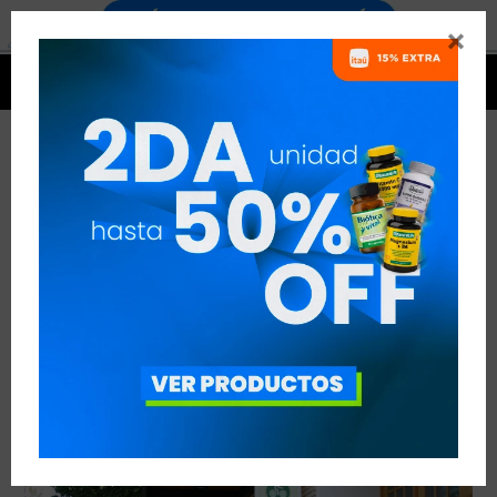


ENERGÍA HUMANA
VER TODAS LAS ENTRADAS



Publicado en:
Otros temas de interés
29
ago
2019
deportivo