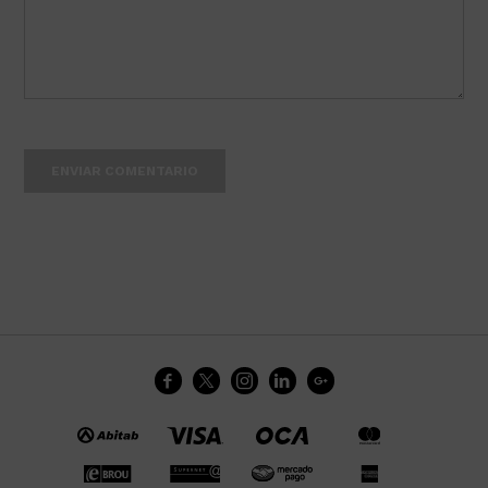
ENVIAR COMENTARIO




