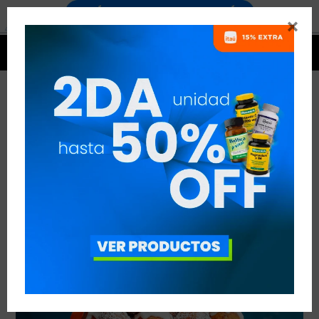


ESFERAS PROTEICAS DE CARROT CAKE
VER TODAS LAS ENTRADAS



Publicado en:
Suplementación
12
nov
2019