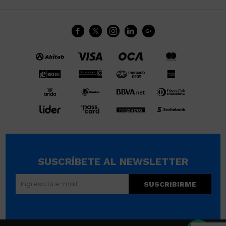





SUSCRÍBETE AL NEWSLETTER
SUSCRIBIRME