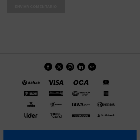
ENVIAR COMENTARIO




