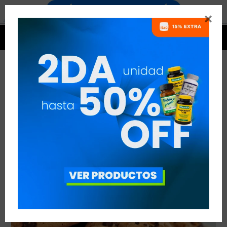


GALLETITAS CON CHIPS DE CHOCOLATE Y
CASEÍNA
VER TODAS LAS ENTRADAS



Publicado en:
Suplementación
02
ene
2020