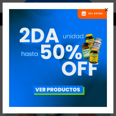


GANADOR DE PESO
VER TODAS LAS ENTRADAS



Publicado en:
Entrenamiento
Nutrición
06
dic
2019
Suplementación