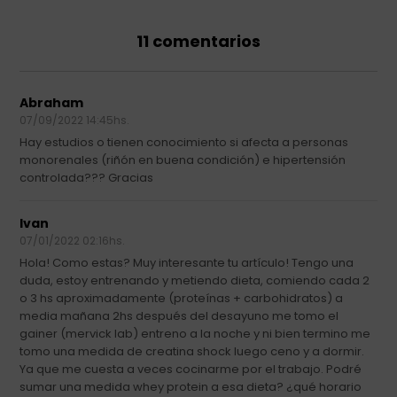
11 comentarios
Abraham
07/09/2022 14:45hs.
Hay estudios o tienen conocimiento si afecta a personas
monorenales (riñón en buena condición) e hipertensión
controlada??? Gracias
Ivan
07/01/2022 02:16hs.
Hola! Como estas? Muy interesante tu artículo! Tengo una
duda, estoy entrenando y metiendo dieta, comiendo cada 2
o 3 hs aproximadamente (proteínas + carbohidratos) a
media mañana 2hs después del desayuno me tomo el
gainer (mervick lab) entreno a la noche y ni bien termino me
tomo una medida de creatina shock luego ceno y a dormir.
Ya que me cuesta a veces cocinarme por el trabajo. Podré
sumar una medida whey protein a esa dieta? ¿qué horario