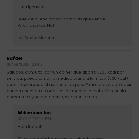
Hola Ignacio!
Si es de buena marca como las que vende
Wikimusculos. No!
Lic. Sacha Moreno
Rafael
20/08/2020 12:17hs.
Saludos, consulta: con un gainer que aporta 1,200 kcal por
servida, puedo tomar la medida diaria a la mitad (600 kcal)
para ir calibrando el aumento de peso? mi dieta puedo decir
que en cuanto a calorías, es de mantenimiento. Me cuesta
comer más y no por apetito, sino por tiempo.
Wikimúsculos
08/04/2021 14:56hs
Hola Rafael!
Sí claro podés hacer eso e ir viendo como