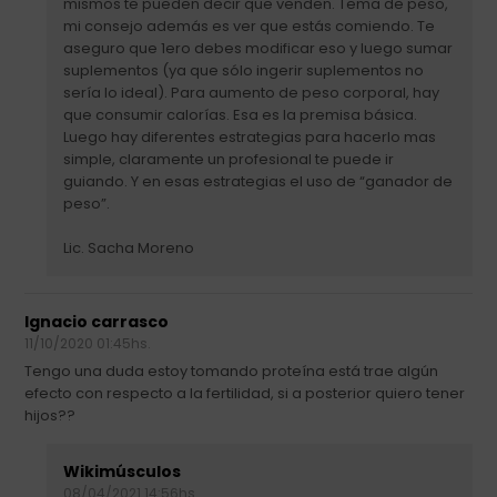
mismos te pueden decir que venden. Tema de peso,
mi consejo además es ver que estás comiendo. Te
aseguro que 1ero debes modificar eso y luego sumar
suplementos (ya que sólo ingerir suplementos no
sería lo ideal). Para aumento de peso corporal, hay
que consumir calorías. Esa es la premisa básica.
Luego hay diferentes estrategias para hacerlo mas
simple, claramente un profesional te puede ir
guiando. Y en esas estrategias el uso de “ganador de
peso”.
Lic. Sacha Moreno
Ignacio carrasco
11/10/2020 01:45hs.
Tengo una duda estoy tomando proteína está trae algún
efecto con respecto a la fertilidad, si a posterior quiero tener
hijos??
Wikimúsculos
08/04/2021 14:56hs