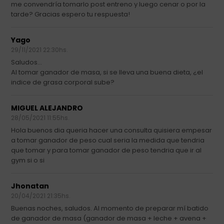
me convendría tomarlo post entreno y luego cenar o por la
tarde? Gracias espero tu respuesta!
Yago
29/11/2021 22:30hs.
Saludos...
Al tomar ganador de masa, si se lleva una buena dieta, ¿el
indice de grasa corporal sube?
MIGUEL ALEJANDRO
28/05/2021 11:55hs.
Hola buenos dia queria hacer una consulta quisiera empesar
a tomar ganador de peso cual seria la medida que tendria
que tomar y para tomar ganador de peso tendria que ir al
gym si o si
Jhonatan
20/04/2021 21:35hs.
Buenas noches, saludos. Al momento de preparar mí batido
de ganador de masa (ganador de masa + leche + avena +