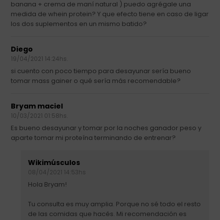
banana + crema de maní natural ) puedo agrégale una
medida de whein protein? Y que efecto tiene en caso de ligar
los dos suplementos en un mismo batido?
Diego
19/04/2021 14:24hs.
si cuento con poco tiempo para desayunar sería bueno
tomar mass gainer o qué sería más recomendable?
Bryam maciel
10/03/2021 01:58hs.
Es bueno desayunar y tomar por la noches ganador peso y
aparte tomar mi proteína terminando de entrenar?
Wikimúsculos
08/04/2021 14:53hs
Hola Bryam!
Tu consulta es muy amplia. Porque no sé todo el resto
de las comidas que hacés. Mi recomendación es