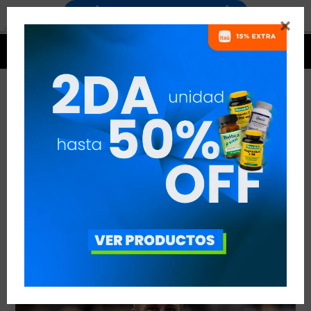


JASON SMITH Y EL CROSSFIT EN ÁFRICA
VER TODAS LAS ENTRADAS



Publicado en:
Otros temas de interés
10
mar
2020
deportivo