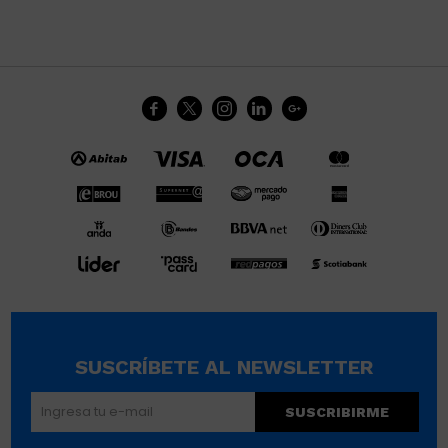





SUSCRÍBETE AL NEWSLETTER
SUSCRIBIRME