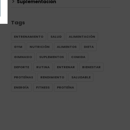
Suplementación
Tags
ENTRENAMIENTO
SALUD
ALIMENTACIÓN
GYM
NUTRICIÓN
ALIMENTOS
DIETA
GIMNASIO
SUPLEMENTOS
COMIDA
DEPORTE
RUTINA
ENTRENAR
BIENESTAR
PROTEÍNAS
RENDIMIENTO
SALUDABLE
ENERGÍA
FITNESS
PROTEÍNA