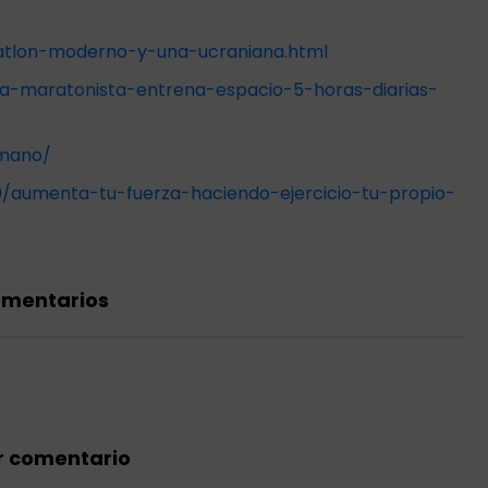
tatlon-moderno-y-una-ucraniana.html
eda-maratonista-entrena-espacio-5-horas-diarias-
umano/
/aumenta-tu-fuerza-haciendo-ejercicio-tu-propio-
omentarios
r comentario