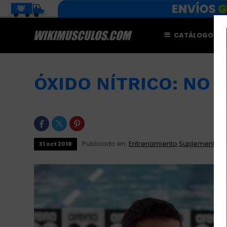
CATÁLOGO
M
ÓXIDO NÍTRICO: NO



Publicado en:
Entrenamiento
Suplementaci
31
oct
2018