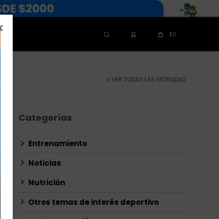

$
0
N
VER TODAS LAS ENTRADAS
Categorías
Entrenamiento
Noticias
Nutrición
Otros temas de interés deportivo