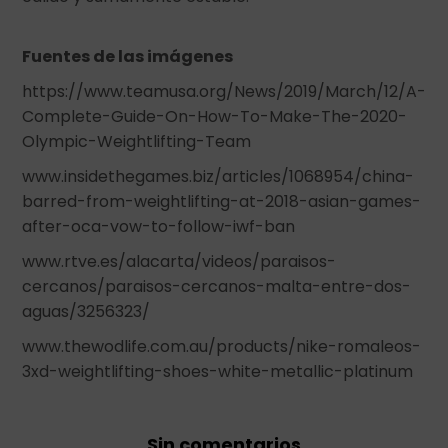
Fuentes de las imágenes
https://www.teamusa.org/News/2019/March/12/A-
Complete-Guide-On-How-To-Make-The-2020-
Olympic-Weightlifting-Team
www.insidethegames.biz/articles/1068954/china-
barred-from-weightlifting-at-2018-asian-games-
after-oca-vow-to-follow-iwf-ban
www.rtve.es/alacarta/videos/paraisos-
cercanos/paraisos-cercanos-malta-entre-dos-
aguas/3256323/
www.thewodlife.com.au/products/nike-romaleos-
3xd-weightlifting-shoes-white-metallic-platinum
Sin comentarios