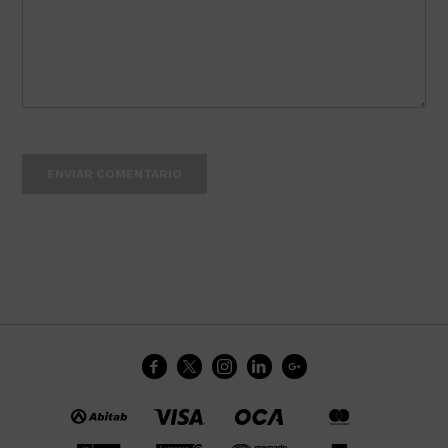
ENVIAR COMENTARIO




