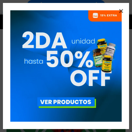


PESAS EN MALTA
VER TODAS LAS ENTRADAS



Publicado en:
Noticias
22
oct
2019