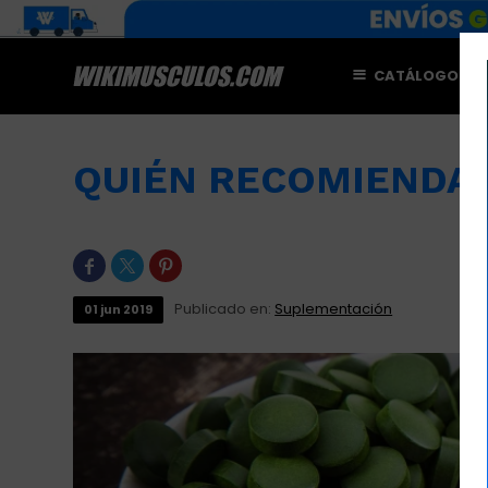
CATÁLOGO
M
QUIÉN RECOMIENDA 



Publicado en:
Suplementación
01
jun
2019