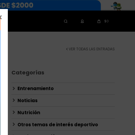

$
0
VER TODAS LAS ENTRADAS
Categorías
Entrenamiento
Noticias
Nutrición
Otros temas de interés deportivo