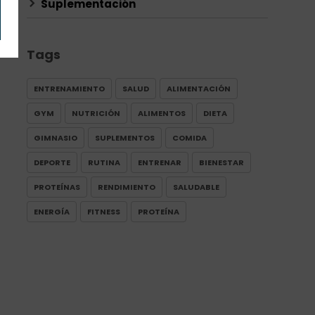
Suplementación
Tags
ENTRENAMIENTO
SALUD
ALIMENTACIÓN
GYM
NUTRICIÓN
ALIMENTOS
DIETA
GIMNASIO
SUPLEMENTOS
COMIDA
DEPORTE
RUTINA
ENTRENAR
BIENESTAR
PROTEÍNAS
RENDIMIENTO
SALUDABLE
ENERGÍA
FITNESS
PROTEÍNA