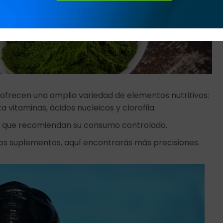
 ofrecen una amplia variedad de elementos nutritivos:
 vitaminas, ácidos nucleicos y clorofila.
nes que recomiendan su consumo controlado.
tos suplementos, aquí encontrarás más precisiones.