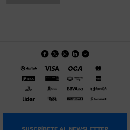





SUSCRÍBETE AL NEWSLETTER