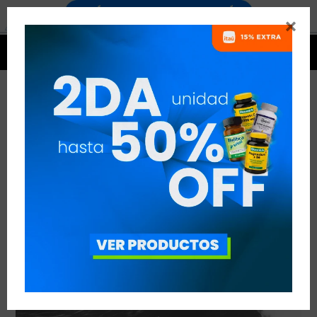


SUPLEMENTOS PARA SURFISTAS
VER TODAS LAS ENTRADAS



Publicado en:
Suplementación
14
set
2019