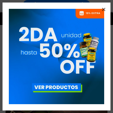


TÉ DE MATCHA
VER TODAS LAS ENTRADAS



Publicado en:
Nutrición
16
jul
2021