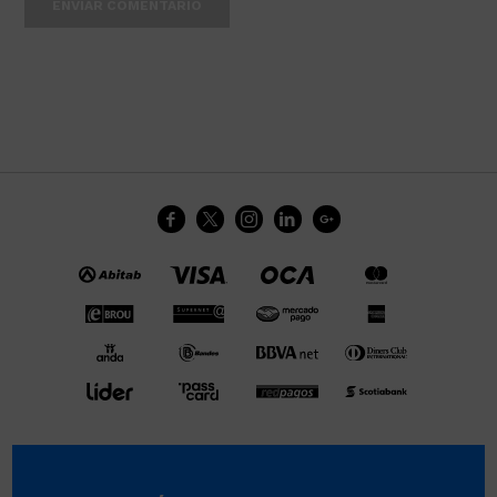
ENVIAR COMENTARIO




