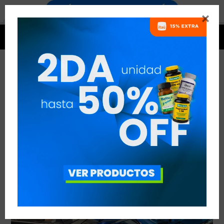


THIRD SPACE
VER TODAS LAS ENTRADAS



Publicado en:
Otros temas de interés
07
nov
2019
deportivo