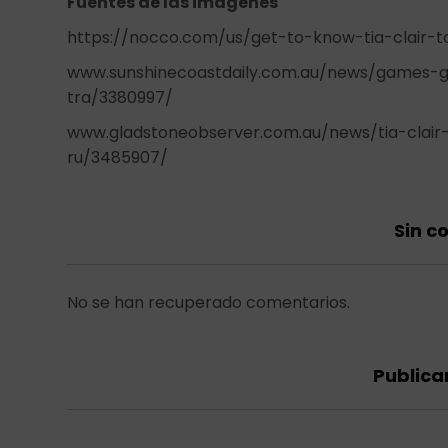
Fuentes de las imágenes
https://nocco.com/us/get-to-know-tia-clair-
www.sunshinecoastdaily.com.au/news/games-g
tra/3380997/
www.gladstoneobserver.com.au/news/tia-clai
ru/3485907/
Sin c
No se han recuperado comentarios.
Publica