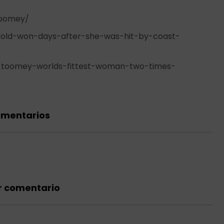
toomey/
old-won-days-after-she-was-hit-by-coast-
r-toomey-worlds-fittest-woman-two-times-
omentarios
r comentario