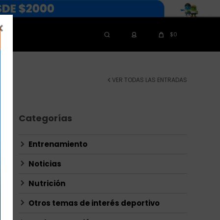

$
0
VER TODAS LAS ENTRADAS
Categorías
Entrenamiento
Noticias
Nutrición
Otros temas de interés deportivo