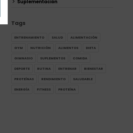
Suplementación
Tags
ENTRENAMIENTO
SALUD
ALIMENTACIÓN
GYM
NUTRICIÓN
ALIMENTOS
DIETA
GIMNASIO
SUPLEMENTOS
COMIDA
DEPORTE
RUTINA
ENTRENAR
BIENESTAR
PROTEÍNAS
RENDIMIENTO
SALUDABLE
ENERGÍA
FITNESS
PROTEÍNA