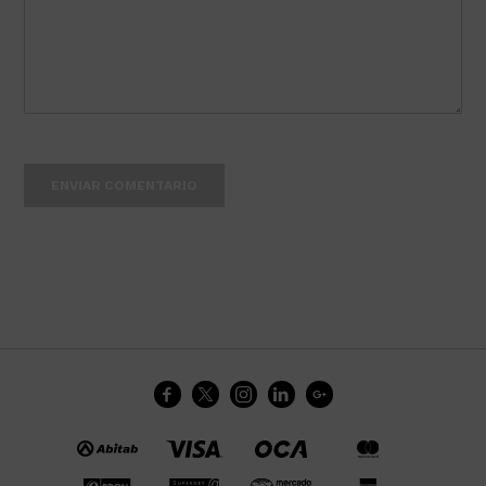
ENVIAR COMENTARIO




