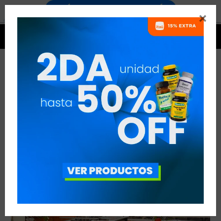


WELLNESS EN AUSTRIA
VER TODAS LAS ENTRADAS



Publicado en:
Noticias
19
set
2019