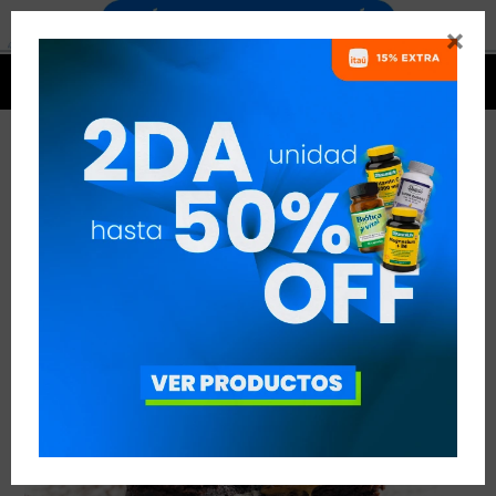


VOLCÁN CON MANTECA DE MANÍ
VER TODAS LAS ENTRADAS



Publicado en:
Suplementación
21
set
2019