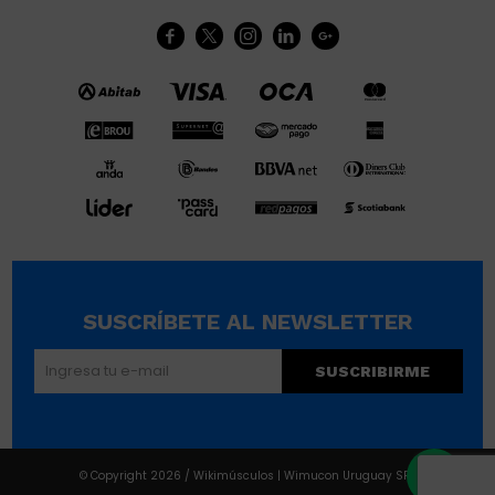





SUSCRÍBETE AL NEWSLETTER
SUSCRIBIRME
© Copyright 2026 / Wikimúsculos | Wimucon Uruguay SRL