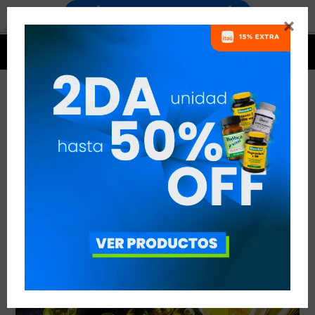


OMEGA 3
VER TODAS LAS ENTRADAS



Publicado en:
Nutrición
Suplementación
29
nov
2022