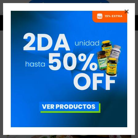


¿TE ABURREN LOS PLATOS SALUDABLES?
VER TODAS LAS ENTRADAS



Publicado en:
Nutrición
25
feb
2021