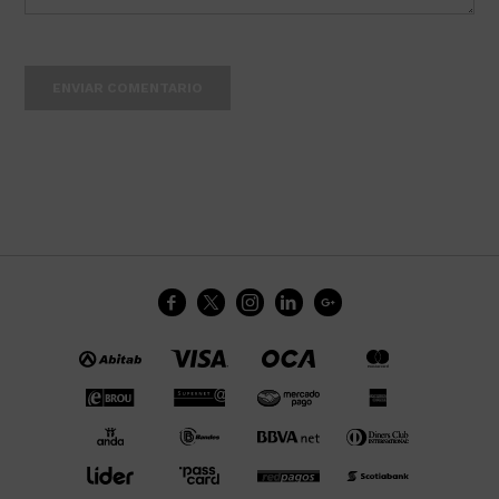
ENVIAR COMENTARIO




